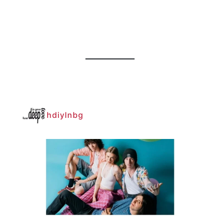
hdiylnbg