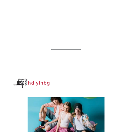
hdiylnbg