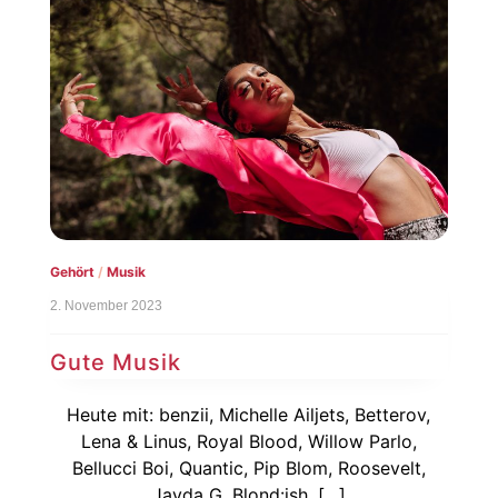
Gehört
/
Musik
2. November 2023
Gute Musik
Heute mit: benzii, Michelle Ailjets, Betterov,
Lena & Linus, Royal Blood, Willow Parlo,
Bellucci Boi, Quantic, Pip Blom, Roosevelt,
Jayda G, Blond:ish, […]