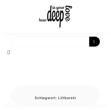
Skip
to
content
Schlagwort:
Littbarski