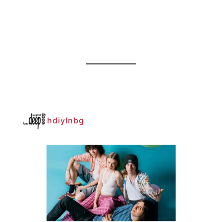
hdiylnbg