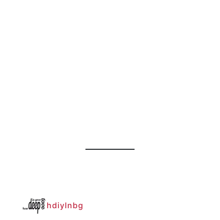
hdiylnbg