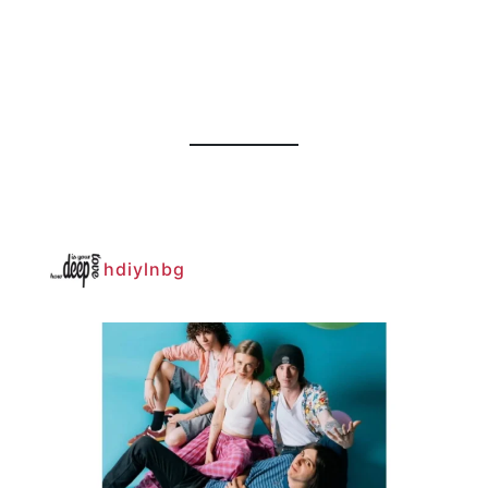
hdiylnbg