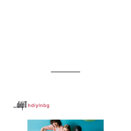
hdiylnbg