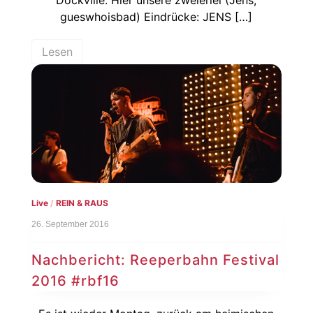
gueswhoisbad) Eindrücke: JENS […]
Lesen
Live
/
REIN & RAUS
26. September 2016
Nachbericht: Reeperbahn Festival
2016 #rbf16