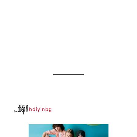
hdiylnbg