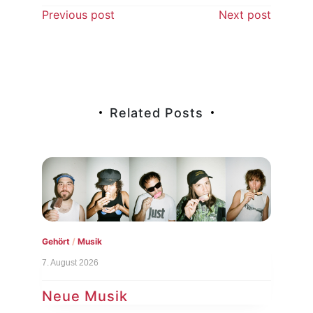
Beitragsnavigation
Previous post
Next post
Related Posts
Gehört
/
Musik
7. August 2026
Neue Musik