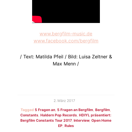
www.bergfilm-music.de
www.facebook.com/bergfilm
/ Text: Matilda Pfeil / Bild: Luisa Zeltner &
Max Menn /
2. März 2017
Tagged
5 Fragen an
,
5 Fragen an Bergfilm
,
Bergfilm
,
Constants
,
Haldern Pop Records
,
HDIYL präsentiert:
Bergfilm Constants Tour 2017
,
Interview
,
Open Home
EP
,
Rules