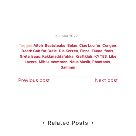
30. Mai 2022
Tagged
Aitch
,
Beatsteaks
,
Belau
,
Ciao Lucifer
,
Congee
,
Death Cab for Cutie
,
Die Kerzen
,
Finna
,
Flume
,
foals
,
Greta Isaac
,
Kakkmaddafakka
,
Kraftklub
,
KYTES
,
Like
Lovers
,
Miblu
,
mxmtoon
,
Neue Musik
,
Phantoms
,
Sammm
Beitragsnavigation
Previous post
Next post
Related Posts