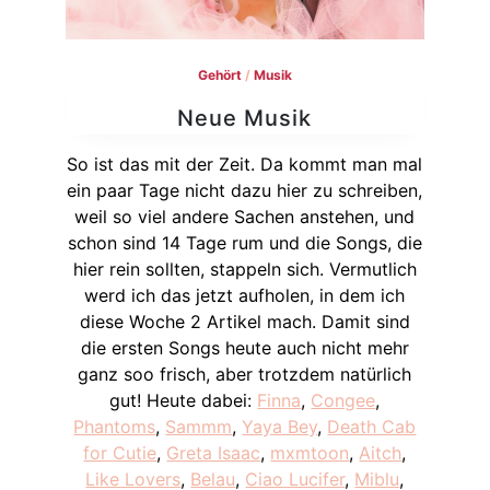
Gehört
/
Musik
Neue Musik
So ist das mit der Zeit. Da kommt man mal
ein paar Tage nicht dazu hier zu schreiben,
weil so viel andere Sachen anstehen, und
schon sind 14 Tage rum und die Songs, die
hier rein sollten, stappeln sich. Vermutlich
werd ich das jetzt aufholen, in dem ich
diese Woche 2 Artikel mach. Damit sind
die ersten Songs heute auch nicht mehr
ganz soo frisch, aber trotzdem natürlich
gut! Heute dabei:
Finna
,
Congee
,
Phantoms
,
Sammm
,
Yaya Bey
,
Death Cab
for Cutie
,
Greta Isaac
,
mxmtoon
,
Aitch
,
Like Lovers
,
Belau
,
Ciao Lucifer
,
Miblu
,