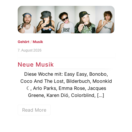
 Bonobo,
, Moonkid
Live
/
Musik
Jacques
6. August 2026
d, […]
Nachbericht: Nina Chuba am
Brombachsee
Am Freitag, den 17. Juli war Nina Chuba zu
Gast am Strandbad Enderndorf am