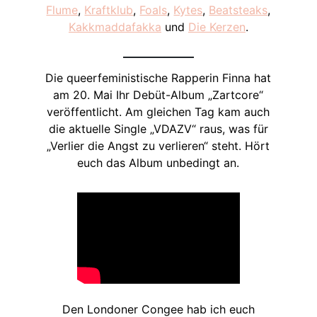
Flume
,
Kraftklub
,
Foals
,
Kytes
,
Beatsteaks
,
Kakkmaddafakka
und
Die Kerzen
.
Die queerfeministische Rapperin Finna hat
am 20. Mai Ihr Debüt-Album „Zartcore“
veröffentlicht. Am gleichen Tag kam auch
die aktuelle Single „VDAZV“ raus, was für
„Verlier die Angst zu verlieren“ steht. Hört
euch das Album unbedingt an.
Den Londoner Congee hab ich euch