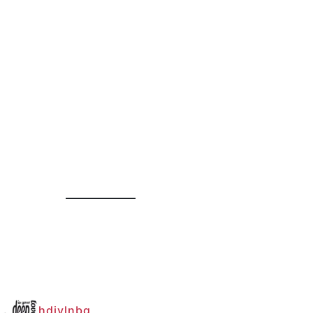
hdiylnbg