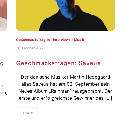
Geschmacksfragen
/
Interviews
/
Musik
26. Oktober 2022
ag
Geschmacksfragen: Saveus
Der dänische Musiker Martin Hedegaard
alias Saveus hat am 02. September sein
ber
Neues Album „Rainman“ rausgebracht. Der
ren,
erste und erfolgreichste Gewinner des […]
r
Lesen