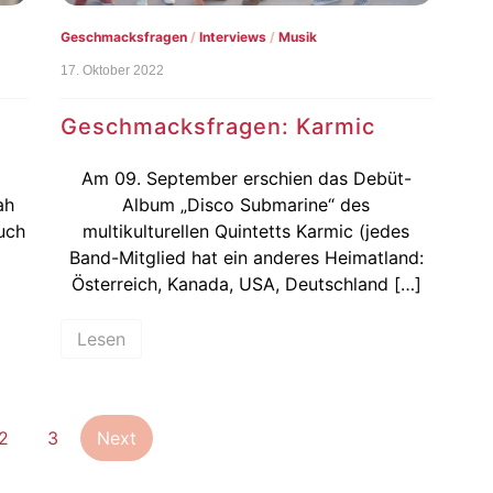
Geschmacksfragen
/
Interviews
/
Musik
17. Oktober 2022
Geschmacksfragen: Karmic
Am 09. September erschien das Debüt-
ah
Album „Disco Submarine“ des
uch
multikulturellen Quintetts Karmic (jedes
Band-Mitglied hat ein anderes Heimatland:
Österreich, Kanada, USA, Deutschland […]
Lesen
Seitennummerierung
2
3
Next
der