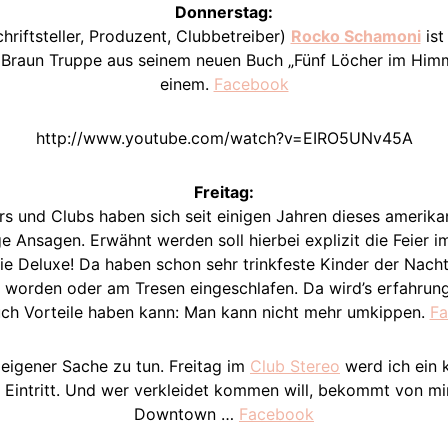
Donnerstag:
chriftsteller, Produzent, Clubbetreiber)
Rocko Schamoni
ist
io Braun Truppe aus seinem neuen Buch „Fünf Löcher im Him
einem.
Facebook
http://www.youtube.com/watch?v=EIRO5UNv45A
Freitag:
ars und Clubs haben sich seit einigen Jahren dieses amer
Ansagen. Erwähnt werden soll hierbei explizit die Feier 
gie Deluxe! Da haben schon sehr trinkfeste Kinder der Nach
 worden oder am Tresen eingeschlafen. Da wird’s erfahrung
uch Vorteile haben kann: Man kann nicht mehr umkippen.
F
 eigener Sache zu tun. Freitag im
Club Stereo
werd ich ein 
 Eintritt. Und wer verkleidet kommen will, bekommt von mi
Downtown …
Facebook