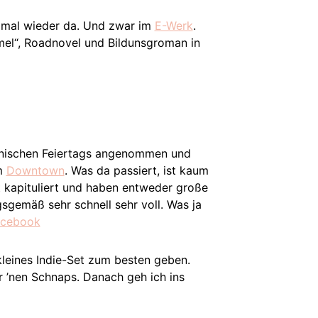
 mal wieder da. Und zwar im
E-Werk
.
mel“, Roadnovel und Bildunsgroman in
ikanischen Feiertags angenommen und
im
Downtown
. Was da passiert, ist kaum
t kapituliert und haben entweder große
sgemäß sehr schnell sehr voll. Was ja
acebook
kleines Indie-Set zum besten geben.
r ’nen Schnaps. Danach geh ich ins