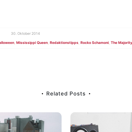
30. Oktober 2014
alloween
,
Mississippi Queen
,
Redaktionstipps
,
Rocko Schamoni
,
The Majorit
n
Related Posts