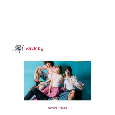
hdiylnbg