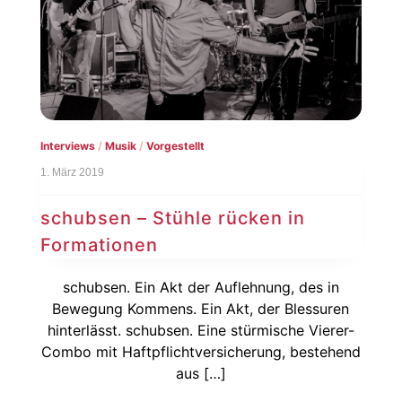
Interviews
/
Musik
/
Vorgestellt
1. März 2019
schubsen – Stühle rücken in
Formationen
schubsen. Ein Akt der Auflehnung, des in
Bewegung Kommens. Ein Akt, der Blessuren
hinterlässt. schubsen. Eine stürmische Vierer-
Combo mit Haftpflichtversicherung, bestehend
aus […]