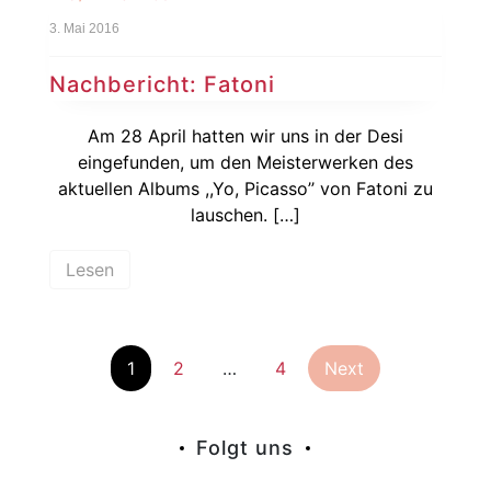
3. Mai 2016
Nachbericht: Fatoni
Am 28 April hatten wir uns in der Desi
eingefunden, um den Meisterwerken des
aktuellen Albums ,,Yo, Picasso’’ von Fatoni zu
lauschen. […]
Lesen
Seitennummer
1
2
…
4
Next
der
Folgt uns
Beiträge