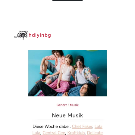
hdiylnbg