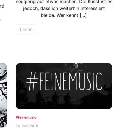
neugierig auf etwas machen. Die Kunst ist es
t!
jedoch, dass ich weiterhin interessiert
bleibe. Wer kennt […]
s
Lesen
#‎feinemusic‬
14. März 2015