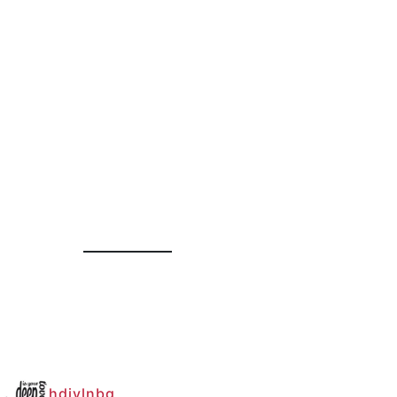
hdiylnbg