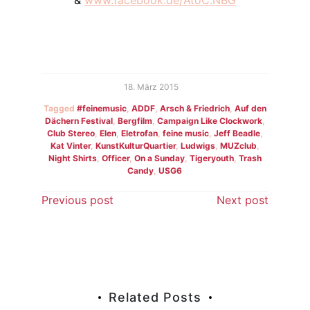
&
www.facebook.de/AtoC.NBG
18. März 2015
Tagged
#feinemusic
,
ADDF
,
Arsch & Friedrich
,
Auf den
Dächern Festival
,
Bergfilm
,
Campaign Like Clockwork
,
Club Stereo
,
Elen
,
Eletrofan
,
feine music
,
Jeff Beadle
,
Kat Vinter
,
KunstKulturQuartier
,
Ludwigs
,
MUZclub
,
Night Shirts
,
Officer
,
On a Sunday
,
Tigeryouth
,
Trash
Candy
,
USG6
Beitragsnavigation
Previous post
Next post
Related Posts