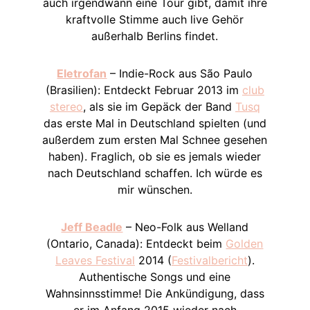
auch irgendwann eine Tour gibt, damit ihre
kraftvolle Stimme auch live Gehör
außerhalb Berlins findet.
Eletrofan
– Indie-Rock aus São Paulo
(Brasilien): Entdeckt Februar 2013 im
club
stereo
, als sie im Gepäck der Band
Tusq
das erste Mal in Deutschland spielten (und
außerdem zum ersten Mal Schnee gesehen
haben). Fraglich, ob sie es jemals wieder
nach Deutschland schaffen. Ich würde es
mir wünschen.
Jeff Beadle
– Neo-Folk aus Welland
(Ontario, Canada): Entdeckt beim
Golden
Leaves Festival
2014 (
Festivalbericht
).
Authentische Songs und eine
Wahnsinnsstimme! Die Ankündigung, dass
er im Anfang 2015 wieder nach