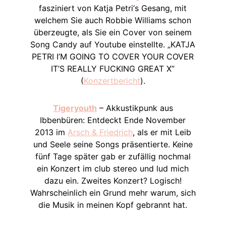
fasziniert von Katja Petri‘s Gesang, mit
welchem Sie auch Robbie Williams schon
überzeugte, als Sie ein Cover von seinem
Song Candy auf Youtube einstellte. „KATJA
PETRI I’M GOING TO COVER YOUR COVER
IT’S REALLY FUCKING GREAT X”
(
Konzertbericht
).
Tigeryouth
– Akkustikpunk aus
Ibbenbüren: Entdeckt Ende November
2013 im
Arsch & Friedrich
, als er mit Leib
und Seele seine Songs präsentierte. Keine
fünf Tage später gab er zufällig nochmal
ein Konzert im club stereo und lud mich
dazu ein. Zweites Konzert? Logisch!
Wahrscheinlich ein Grund mehr warum, sich
die Musik in meinen Kopf gebrannt hat.