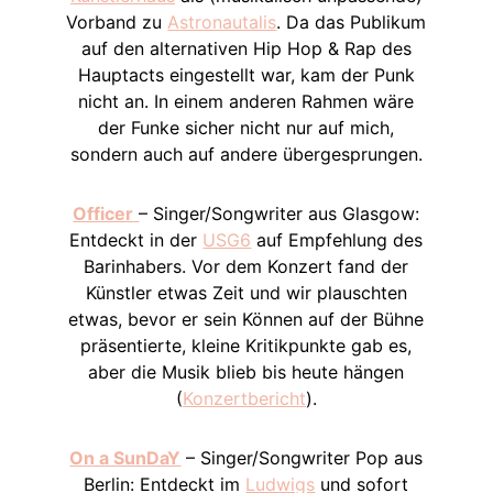
Vorband zu
Astronautalis
. Da das Publikum
auf den alternativen Hip Hop & Rap des
Hauptacts eingestellt war, kam der Punk
nicht an. In einem anderen Rahmen wäre
der Funke sicher nicht nur auf mich,
sondern auch auf andere übergesprungen.
Officer
– Singer/Songwriter aus Glasgow:
Entdeckt in der
USG6
auf Empfehlung des
Barinhabers. Vor dem Konzert fand der
Künstler etwas Zeit und wir plauschten
etwas, bevor er sein Können auf der Bühne
präsentierte, kleine Kritikpunkte gab es,
aber die Musik blieb bis heute hängen
(
Konzertbericht
).
On a SunDaY
– Singer/Songwriter Pop aus
Berlin: Entdeckt im
Ludwigs
und sofort