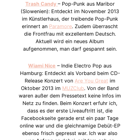
Trash Candy
– Pop-Punk aus Maribor
(Slowenien): Entdeckt im November 2013
im Künstlerhaus, der treibende Pop-Punk
erinnert an
Paramore
. Zudem überrascht
die Frontfrau mit exzellentem Deutsch.
Aktuell wird ein neues Album
aufgenommen, man darf gespannt sein.
Wiami Nice
– Indie Electro Pop aus
Hamburg: Entdeckt als Vorband beim CD-
Release Konzert von
Are You Great
im
Oktober 2013 im
MUZClub
. Von der Band
waren außer dem Pressetext keine Infos im
Netz zu finden. Beim Konzert erfuhr ich,
dass es der erste Liveauftritt ist, die
Facebookseite gerade erst ein paar Tage
online war und die gleichnamige Debüt-EP
ebenso frisch gepresst war. Ich war also