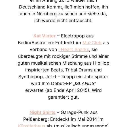
Deutschland kommt, ließ mich hoffen, ihn
auch in Nürnberg zu sehen und siehe da,
ich wurde nicht enttäuscht.
Kat Vinter
– Electropop aus
Berlin/Australien: Entdeckt im
MuzClub
als
Vorband von
I Heart Sharks
, sie
überzeugte mit rockiger Stimme und einer
guten musikalischen Mischung aus HipHop
inspirierten Beats, Tribal Drums und
Synthiepop. Jetzt – knapp ein Jahr später
wird Ihre Debüt-EP „
ISLANDS
“
erwartet (ab Ende April 2015). Wird
garantiert gut.
Night Shirts
– Garage-Punk aus
Peißenberg: Entdeckt im Mai 2014 im
Künstlerhaus
als (musikalisch unpassende)